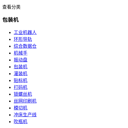
查看分类
包装机
工业机器人
环形导轨
综合数据仓
机械手
振动盘
包装机
灌装机
贴标机
打码机
锁螺丝机
丝网印刷机
模切机
冲床生产线
吹瓶机