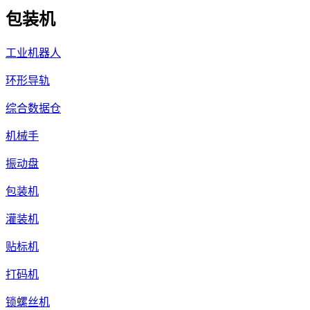
包装机
工业机器人
环形导轨
综合数据仓
机械手
振动盘
包装机
灌装机
贴标机
打码机
锁螺丝机