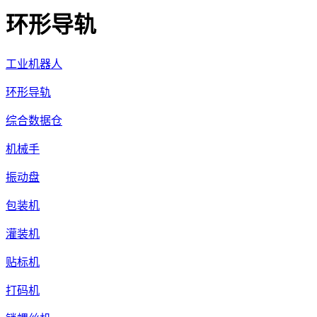
环形导轨
工业机器人
环形导轨
综合数据仓
机械手
振动盘
包装机
灌装机
贴标机
打码机