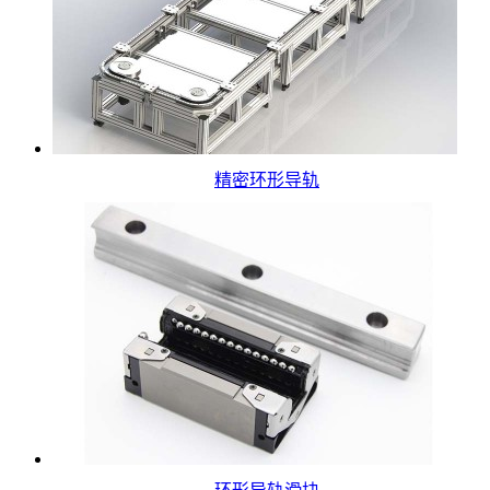
精密环形导轨