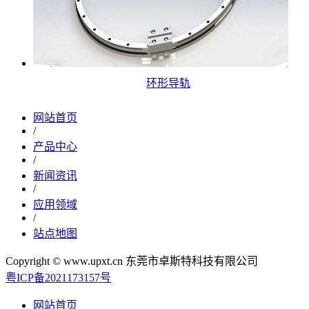
环形导轨
网站首页
/
产品中心
/
新闻资讯
/
应用领域
/
站点地图
Copyright © www.upxt.cn 东莞市卓斯特科技有限公司
粤ICP备2021173157号
网站首页