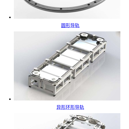
圆形导轨
异形环形导轨