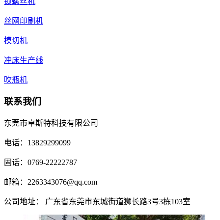
锁螺丝机
丝网印刷机
模切机
冲床生产线
吹瓶机
联系我们
东莞市卓斯特科技有限公司
电话：13829299099
固话：0769-22222787
邮箱：2263343076@qq.com
公司地址： 广东省东莞市东城街道狮长路3号3栋103室