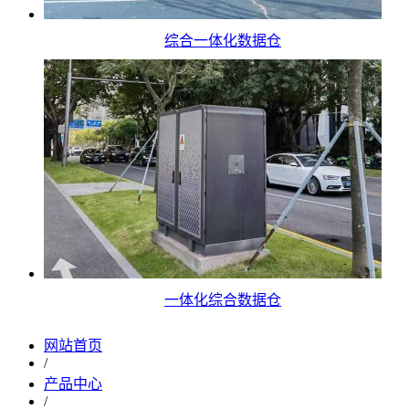
综合一体化数据仓
一体化综合数据仓
网站首页
/
产品中心
/