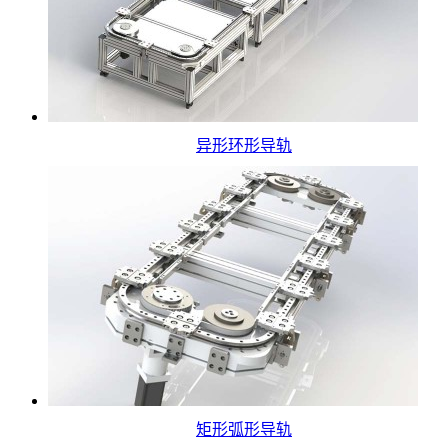
异形环形导轨
矩形弧形导轨