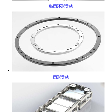
椭圆环形导轨
圆形导轨