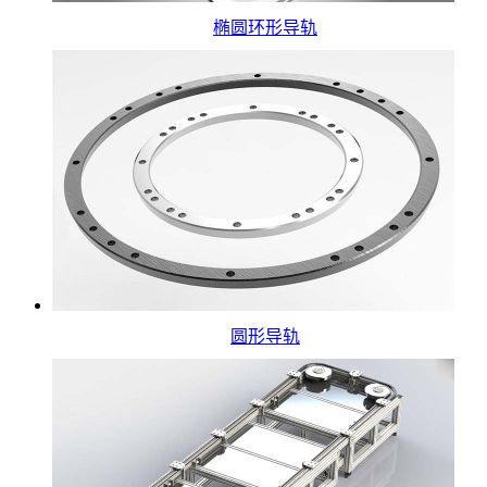
椭圆环形导轨
圆形导轨