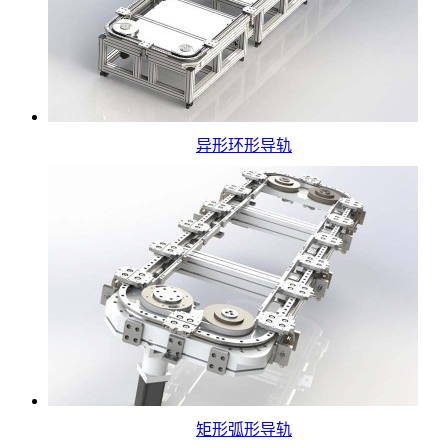
异形环形导轨
矩形弧形导轨