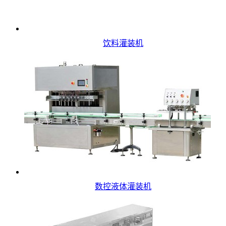
饮料灌装机
数控液体灌装机