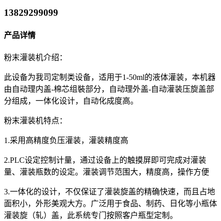
13829299099
产品详情
粉末灌装机介绍：
此设备为我司定制类设备，适用于1-50ml的液体灌装，本机器
由自动理内盖-棉芯组裝部分，自动理外盖-自动灌装压旋盖部
分组成，一体化设计，自动化成度高。
粉末灌装机特点：
1.采用高精度负压灌装，灌装精度高
2.PLC设定控制计量，通过设备上的触摸屏即可完成对灌装
量、灌装瓶数的设定。灌装调节范围大，精度高，操作方便
3.一体化的设计，不仅保证了灌装旋盖的精确快速，而且占地
面积小，外形美观大方。广泛用于食品、制药、日化等小瓶体
灌装旋（轧）盖，此系统专门按照客户瓶型定制。