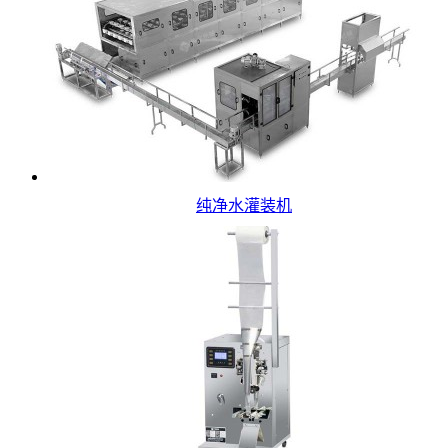
纯净水灌装机