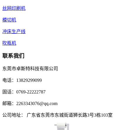
丝网印刷机
模切机
冲床生产线
吹瓶机
联系我们
东莞市卓斯特科技有限公司
电话：13829299099
固话：0769-22222787
邮箱：2263343076@qq.com
公司地址： 广东省东莞市东城街道狮长路3号3栋103室