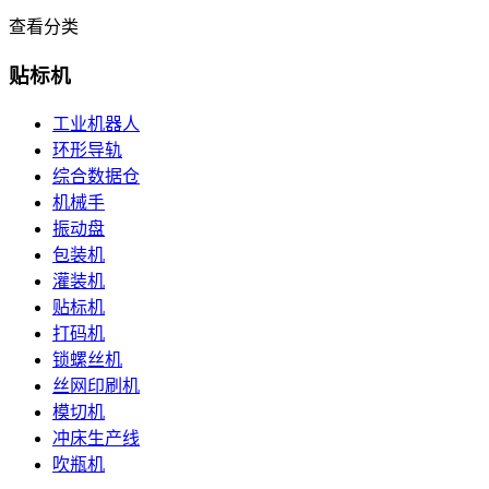
查看分类
贴标机
工业机器人
环形导轨
综合数据仓
机械手
振动盘
包装机
灌装机
贴标机
打码机
锁螺丝机
丝网印刷机
模切机
冲床生产线
吹瓶机