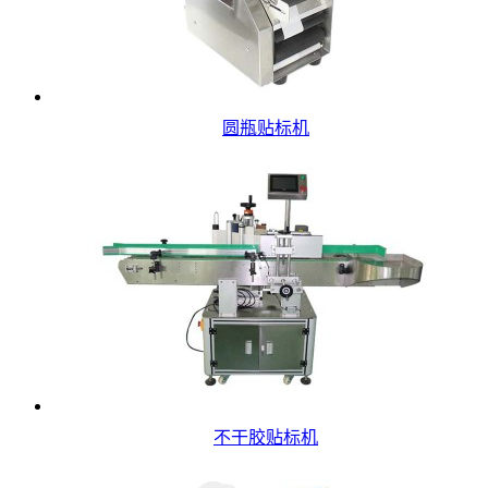
圆瓶贴标机
不干胶贴标机