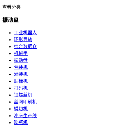
查看分类
振动盘
工业机器人
环形导轨
综合数据仓
机械手
振动盘
包装机
灌装机
贴标机
打码机
锁螺丝机
丝网印刷机
模切机
冲床生产线
吹瓶机