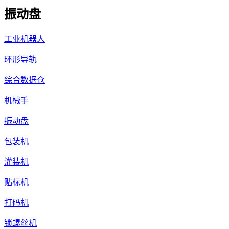
振动盘
工业机器人
环形导轨
综合数据仓
机械手
振动盘
包装机
灌装机
贴标机
打码机
锁螺丝机